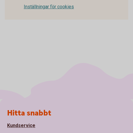
Inställningar för cookies
Sidfot
Hitta snabbt
Kundservice