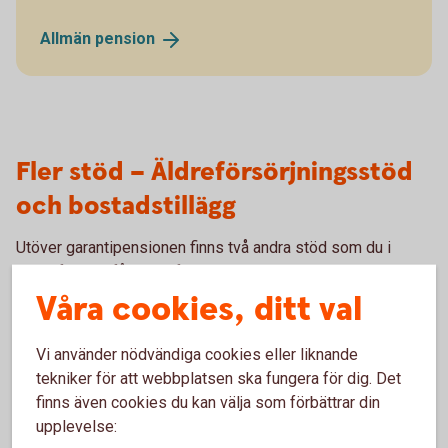
Allmän
pension
Fler stöd – Äldreförsörjningsstöd
och bostadstillägg
Utöver garantipensionen finns två andra stöd som du i
vissa fall kan få - äldreförsörjningsstödet och
bostadstillägg.
Våra cookies, ditt val
Äldreförsörjningsstödet är ett stöd för dig som har låg
Vi använder nödvändiga cookies eller liknande
pension eller ingen pension alls. Det kan vara för att du
tekniker för att webbplatsen ska fungera för dig. Det
endast yrkesarbetat en kortare del av ditt liv och haft låg
finns även cookies du kan välja som förbättrar din
lön. Eller för att du kommit till Sverige sent i livet och därför
upplevelse:
inte hunnit tjäna in någon inkomstpension, samtidigt som du