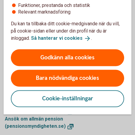
saknar pension från ditt hemland.
Funktioner, prestanda och statistik
Relevant marknadsföring
Du kan i vissa fall även få ett skattefritt bostadstillägg. Det
är din boendekostnad, dina inkomster, tillgångar och
Du kan ta tillbaka ditt cookie-medgivande när du vill,
familjesituation som avgör vad du kan få.
på cookie-sidan eller under din profil när du är
Äldreförsörjningsstödet prövas för alla pensionärer som
inloggad.
Så hanterar vi
cookies
.
ansöker om bostadstillägg.
Äldreförsörjningsstöd och
bostadstillägg
Godkänn alla cookies
Bara nödvändiga cookies
Mer information
Cookie-inställningar
Garantipension - mer information
(pensionsmyndigheten.se)
Ansök om allmän pension
(pensionsmyndigheten.se)