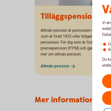
V
Tilläggspension – e
Vi an
webbp
Allmän pension är pensionen du får från s
förbä
som är född 1953 eller tidigare är tillä
pensionen. För dig som är född efter 195
F
premiepension (PPM) och garantipension (
R
mer om allmän pension.
Du ka
under
Allmän
pension
Mer information