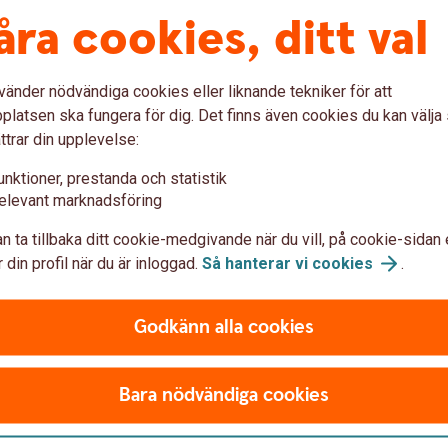
åra cookies, ditt val
n del av allmän pension
vänder nödvändiga cookies eller liknande tekniker för att
latsen ska fungera för dig. Det finns även cookies du kan välj
taten om du arbetat eller bott i Sverige. För dig
ttrar din upplevelse:
ggspensionen en del av den allmänna
3 är de viktigaste delarna inkomstpension,
unktioner, prestanda och statistik
om du inte haft någon, eller låg, inkomst). Läs
elevant marknadsföring
n ta tillbaka ditt cookie-medgivande när du vill, på cookie-sidan 
 din profil när du är inloggad.
Så hanterar vi
cookies
.
Godkänn alla cookies
Bara nödvändiga cookies