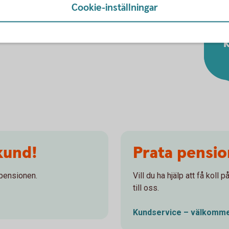
sionsmyndigheten.se)
Cookie-inställningar
igheten.se)
K
kund!
Prata pensi
 pensionen.
Vill du ha hjälp att få koll
till oss.
Kundservice – välkomme