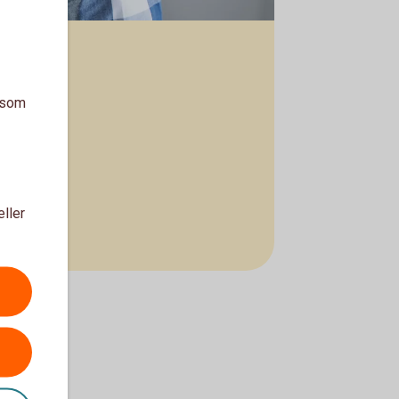
a som
eller