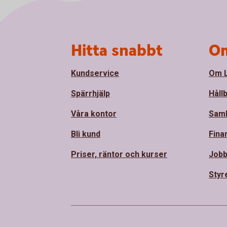
Sidfot
Hitta snabbt
Om
Kundservice
Om L
Spärrhjälp
Håll
Våra kontor
Sam
Bli kund
Fina
Priser, räntor och kurser
Jobb
Styr