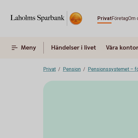
Privat
Företag
Om 
Meny
Händelser i livet
Våra konto
Privat
Pension
Pensionssystemet – fö