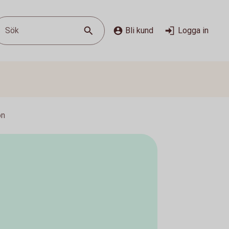
Sök
Bli kund
Logga in
on