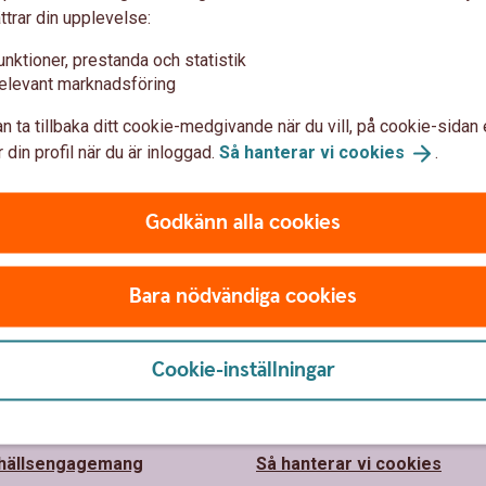
ttrar din upplevelse:
unktioner, prestanda och statistik
elevant marknadsföring
n ta tillbaka ditt cookie-medgivande när du vill, på cookie-sidan 
 din profil när du är inloggad.
Så hanterar vi
cookies
.
Godkänn alla cookies
Bara nödvändiga cookies
 oss
Säkerhet och
integritet
Cookie-inställningar
aholms Sparbank
barhet
Ta tillbaka cookie-medgiva
hällsengagemang
Så hanterar vi cookies