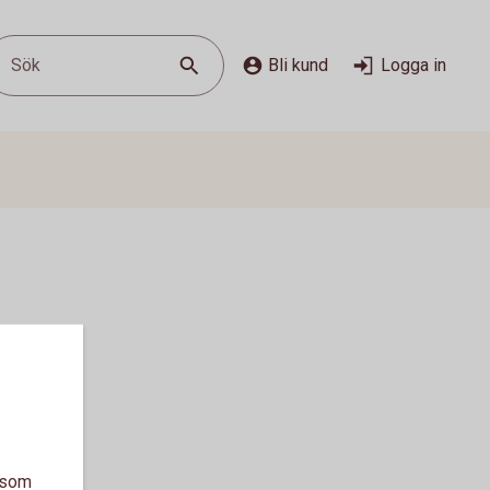
Sök
Bli kund
Logga in
a som