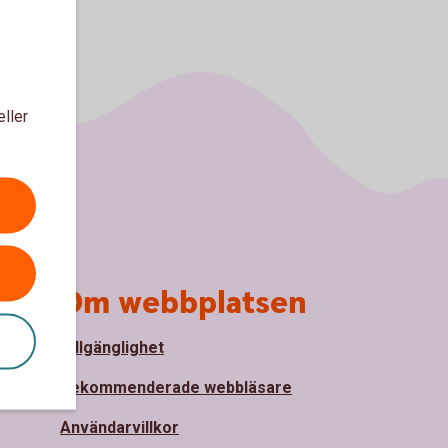
eller
Om webbplatsen
Tillgänglighet
nde
Rekommenderade webbläsare
Användarvillkor