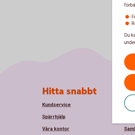
förbä
F
R
Du ka
under
Sidfot
Hitta snabbt
Om
Kundservice
Om L
Spärrhjälp
Håll
Våra kontor
Sam