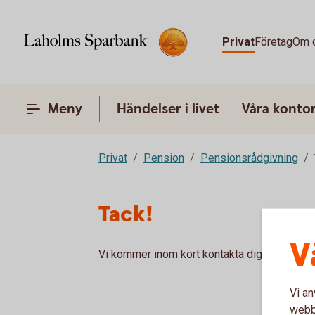
Privat
Företag
Om 
Meny
Händelser i livet
Våra konto
Privat
Pension
Pensionsrådgivning
Tack!
V
Vi kommer inom kort kontakta dig för att bok
Vi an
webbp