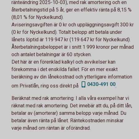
ränteändring 2025-10-03), med rak amortering och en
återbetalningstid på 5 år, ger en effektiv ränta på 8,15 %
(8,01 % för Nyckelkund).
Aviseringsavgiften är 0 kr och uppläggningsavgift 300 kr
(0 kr för Nyckelkund). Totalt belopp att betala under
lånets löptid är 119 947 kr (119 647 kr för Nyckelkund).
Återbetalningsbeloppet är i snitt 1 999 kronor per månad
och antalet betalningar är 60 stycken.
Det här är en förenklad kalkyl och avvikelser kan
förekomma i det enskilda fallet. För en mer exakt
beräkning av din lånekostnad och ytterligare information
0430-491 00
om Privatlån, ring oss direkt på
.
Beräknat med rak amortering:
I alla våra exempel har vi
räknat med rak amortering. Det innebär att du, på ditt lån,
betalar av (amorterar) samma belopp varje månad. Du
betalar även ränta på lånet. Räntekostnaden minskar
varje månad om räntan är oförändrad.