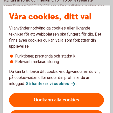
Räntan är rörlig och mellan 5,95 - 16,09 % (senaste
ränteändring 2025-10-03) och sätts individuellt efter dina
ekonomiska förutsättningar.
Våra cookies, ditt val
När får jag mina pengar?
Vi använder nödvändiga cookies eller liknande
tekniker för att webbplatsen ska fungera för dig. Det
Om du har ansökt online och din ansökan har blivit godkänd,
finns även cookies du kan välja som förbättrar din
kommer pengarna att sättas in direkt på ditt konto under
upplevelse:
vardagar före kl. 18:00.
Funktioner, prestanda och statistik
Relevant marknadsföring
Kan jag höja mitt befintliga lån?
Du kan ta tillbaka ditt cookie-medgivande när du vill,
Du kan göra detta genom att ansöka om ett nytt lån och
på cookie-sidan eller under din profil när du är
välja att betala av dina befintliga lån och krediter.
inloggad.
Så hanterar vi
cookies
.
Höja bolån? Ring 0430-491 00
Hitta ditt
bankkontor
Godkänn alla cookies