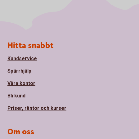
Sidfot
Hitta snabbt
Kundservice
Spärrhjälp
Våra kontor
Bli kund
Priser, räntor och kurser
Om oss