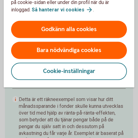
Förväntat sparbelopp om 10 år
på cookie-sidan eller under din profil när du är
172 019 kr
inloggad.
Så hanterar vi
cookies
.
Insättningar från dig är 120 000 kr.
Förväntad
Godkänn alla cookies
avkastning är +52 019 kr.
Logga in och börja månadsspara
Bara nödvändiga cookies
Inte kund än?
Bli kund med Mobilt
BankID
Cookie-inställningar
Detta är ett räkneexempel som visar hur ditt
månadssparande i fonder skulle kunna utvecklas
över tid med hjälp av ränta-på-ränta-effekten,
som betyder att du tjänar pengar både på de
pengar du själv satt in och dessutom på
avkastning du får varje år. Exemplet är baserat på