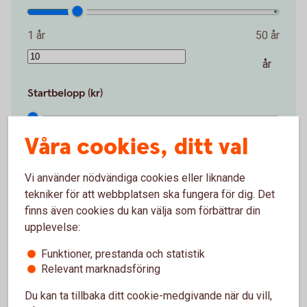
1 år
50 år
år
Startbelopp (kr)
Våra cookies, ditt val
0 kr
2 000 000 kr
kr
Vi använder nödvändiga cookies eller liknande
tekniker för att webbplatsen ska fungera för dig. Det
Avkastning per år (%)
finns även cookies du kan välja som förbättrar din
upplevelse:
0 %
15 %
Funktioner, prestanda och statistik
Relevant marknadsföring
%
Du kan ta tillbaka ditt cookie-medgivande när du vill,