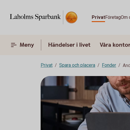
Privat
Företag
Om 
Meny
Händelser i livet
Våra konto
Privat
Spara och placera
Fonder
And