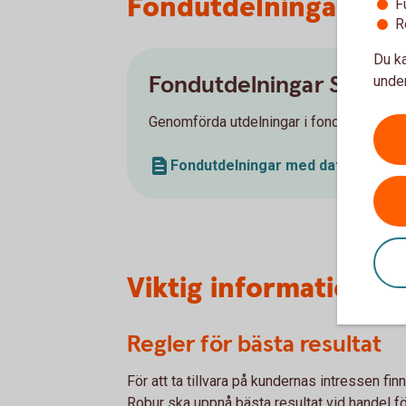
Fondutdelningar
F
R
Du ka
Fondutdelningar Swedb
under
Genomförda utdelningar i fonder med ut
Fondutdelningar med datum (pdf)
Viktig information 
Regler för bästa resultat
För att ta tillvara på kundernas intressen fi
Robur ska uppnå bästa resultat vid handel f