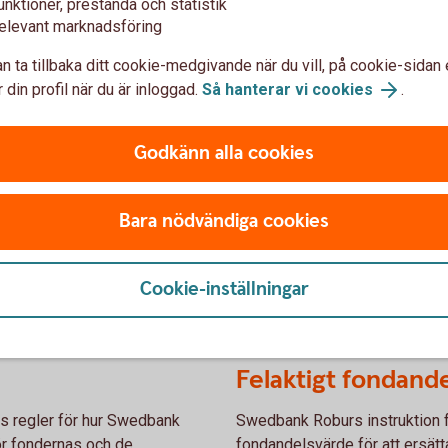
unktioner, prestanda och statistik
elevant marknadsföring
n ta tillbaka ditt cookie-medgivande när du vill, på cookie-sidan 
ank Robur
Fondutdelningar
 din profil när du är inloggad.
Så hanterar vi cookies
.
delande andelsklass.
Genomförda utdelningar i ex
Godkänn alla cookies
Datum för tidigare fo
Bara nödvändiga cookies
Cookie-inställningar
från Swedbank Robur
Felaktigt fondand
nns regler för hur Swedbank
Swedbank Roburs instruktion f
ör fondernas och de
fondandelsvärde för att ersätt