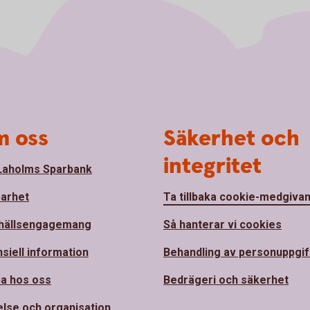
 oss
Säkerhet och
integritet
aholms Sparbank
barhet
Ta tillbaka cookie-medgiva
hällsengagemang
Så hanterar vi cookies
nsiell information
Behandling av personuppgif
a hos oss
Bedrägeri och säkerhet
else och organisation