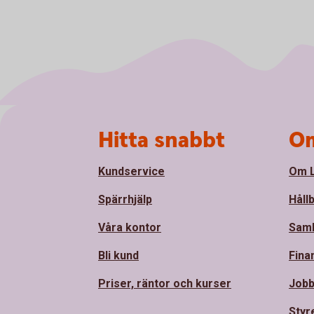
Sidfot
Hitta snabbt
Om
Kundservice
Om L
Spärrhjälp
Håll
Våra kontor
Sam
Bli kund
Fina
Priser, räntor och kurser
Jobb
Styr