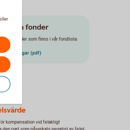
eller
 övriga fonder
terna fonder som finns i vår fondlista.
ndutdelningar (pdf)
elsvärde
ör kompensation vid felaktigt
a den part som påverkats negativt av felet.