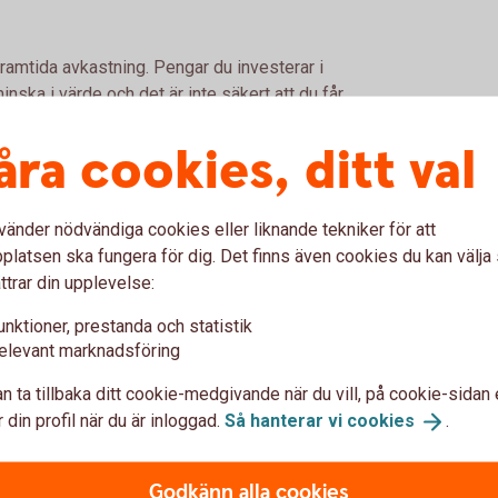
framtida avkastning. Pengar du investerar i
nska i värde och det är inte säkert att du får
åra cookies, ditt val
vänder nödvändiga cookies eller liknande tekniker för att
latsen ska fungera för dig. Det finns även cookies du kan välj
ttrar din upplevelse:
unktioner, prestanda och statistik
elevant marknadsföring
n ta tillbaka ditt cookie-medgivande när du vill, på cookie-sidan 
 din profil när du är inloggad.
Så hanterar vi
cookies
.
Godkänn alla cookies