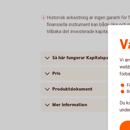
Historisk avkastning är ingen garanti för 
finansiella instrument kan både öka och mi
tillbaka det investerade kapitalet.
V
Så här fungerar Kapitalspar Pension
Vi an
webbp
Pris
förbä
F
Produktdokument
R
Du ka
Mer information
under