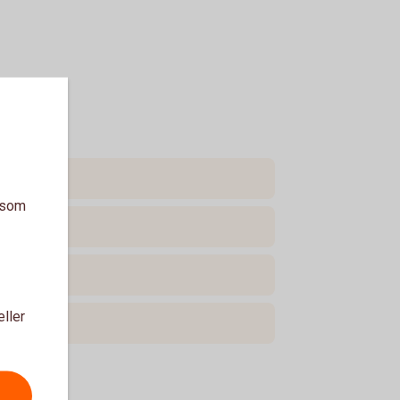
a som
eller