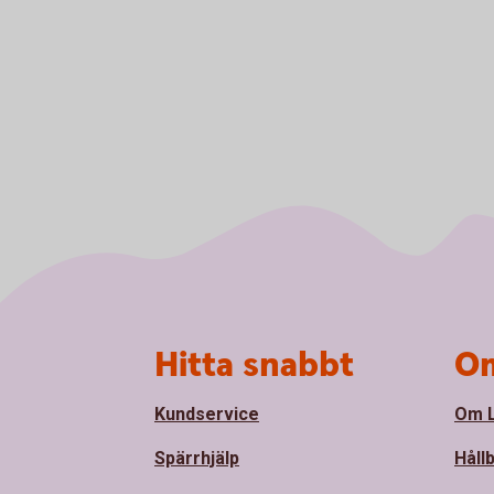
Sidfot
Hitta snabbt
Om
Kundservice
Om L
Spärrhjälp
Håll