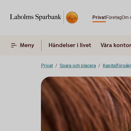
Privat
Företag
Om 
Meny
Händelser i livet
Våra konto
Privat
Spara och placera
Kapitalförsäk