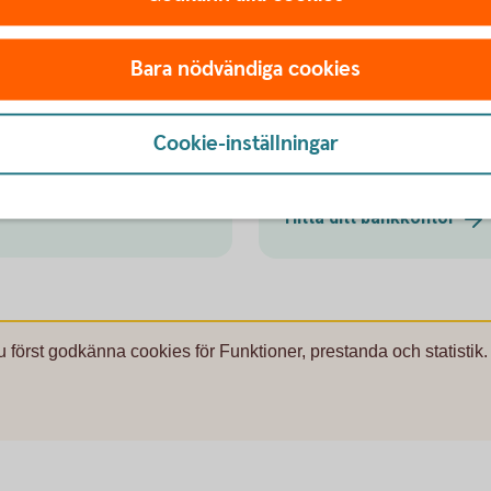
spar Pension
Bara nödvändiga cookies
Besök oss
Cookie-inställningar
r och röda dagar.
Välkommen till ett av våra k
Hitta ditt
bankkontor
u först godkänna cookies för Funktioner, prestanda och statistik.