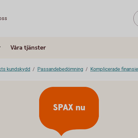
oss
r
Våra tjänster
rkts kundskydd
Passandebedömning
Komplicerade finansie
SPAX nu