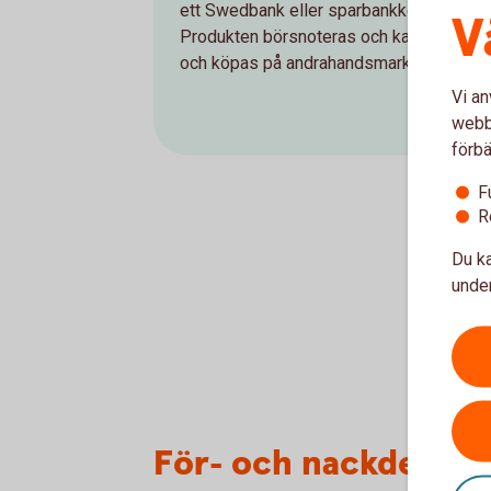
ett Swedbank eller sparbankkontor.
V
Produkten börsnoteras och kan säljas
och köpas på andrahandsmarknaden.
Vi an
webbp
förbä
F
R
Du ka
under
För- och nackdelar 