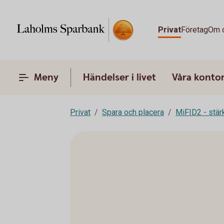
Privat
Företag
Om 
Meny
Händelser i livet
Våra konto
Privat
Spara och placera
MiFID2 - stä