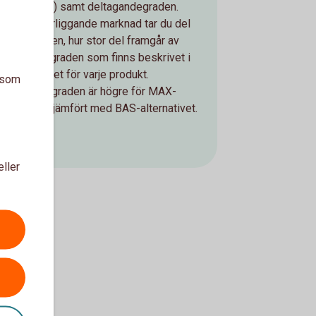
eller råvaror) samt deltagandegraden.
Stiger underliggande marknad tar du del
av uppgången, hur stor del framgår av
deltagandegraden som finns beskrivet i
produktbladet för varje produkt.
a som
Deltagandegraden är högre för MAX-
alternativet jämfört med BAS-alternativet.
eller