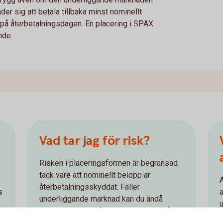
er sig att betala tillbaka minst nominellt
 på återbetalningsdagen. En placering i SPAX
nde.
Vad tar jag för risk?
Risken i placeringsformen är begränsad
tack vare att nominellt belopp är
återbetalningsskyddat. Faller
s
underliggande marknad kan du ändå
känna dig trygg eftersom Swedbank åtar
k
sig att vid löptidens slut betala tillbaka