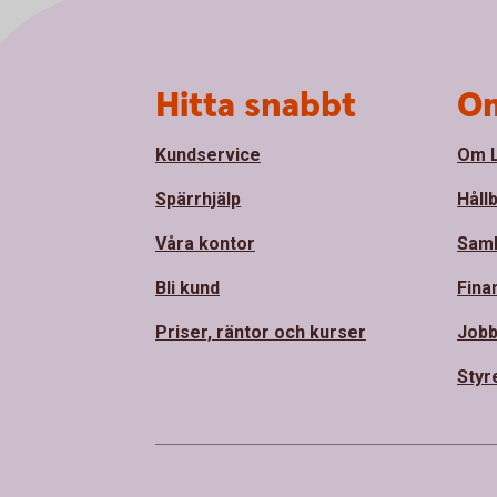
Sidfot
Hitta snabbt
Om
Kundservice
Om L
Spärrhjälp
Håll
Våra kontor
Sam
Bli kund
Fina
Priser, räntor och kurser
Jobb
Styr