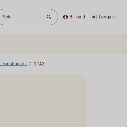
Sök
Bli kund
Logga in
lla instrument
SPAX