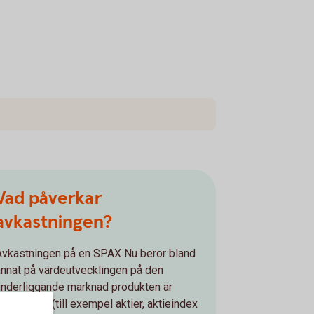
Vad påverkar
avkastningen?
Avkastningen på en SPAX Nu beror bland
annat på värdeutvecklingen på den
underliggande marknad produkten är
opplad till (till exempel aktier, aktieindex