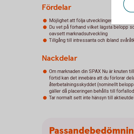
Fördelar
Möjlighet att följa utvecklingen för en til
Du vet på förhand vilket lägsta belopp 
oavsett marknadsutveckling
Tillgång till intressanta och ibland svår
Nackdelar
Om marknaden din SPAX Nu är knuten till g
förtid kan det innebära att du förlorar del
återbetalningsskyddet (nominellt belopp 
gäller då placeringen behålls till förfallo
Tar normalt sett inte hänsyn till aktieutde
Passandebedömni