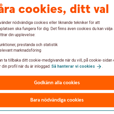
åra cookies, ditt val
minst nominellt belopp reducerat med
förvaltningsavgiften som är maximalt
1,05 % per löptidsår. Överkursen i SPAX
vänder nödvändiga cookies eller liknande tekniker för att
Nu MAX är inte kapitalskyddad och kan
latsen ska fungera för dig. Det finns även cookies du kan välj
helt eller delvis gå förlorad om
ttrar din upplevelse:
underliggande marknad faller. SPAX Nu
omfattas inte av den statliga
unktioner, prestanda och statistik
insättningsgarantin vilket innebär att om
elevant marknadsföring
emittenten, Swedbank, går i konkurs kan
n ta tillbaka ditt cookie-medgivande när du vill, på cookie-sidan 
hela eller delar av beloppet gå förlorat.
 din profil när du är inloggad.
Så hanterar vi
cookies
.
Godkänn alla cookies
Bara nödvändiga cookies
med SPAX Nu