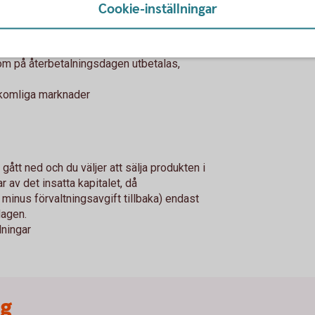
Cookie-inställningar
lgång till en begränsad risk
som på återbetalningsdagen utbetalas,
åtkomliga marknader
ått ned och du väljer att sälja produkten i
ar av det insatta kapitalet, då
minus förvaltningsavgift tillbaka) endast
dagen.
lningar
ng