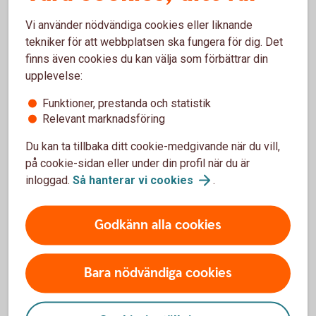
Vi använder nödvändiga cookies eller liknande
Belopp per månad
tekniker för att webbplatsen ska fungera för dig. Det
finns även cookies du kan välja som förbättrar din
upplevelse:
100 kr
20 000 kr
Funktioner, prestanda och statistik
kr
Relevant marknadsföring
Antal år
Du kan ta tillbaka ditt cookie-medgivande när du vill,
på cookie-sidan eller under din profil när du är
inloggad.
Så hanterar vi
cookies
.
1 år
50 år
år
Godkänn alla cookies
Startbelopp
Bara nödvändiga cookies
0 kr
500 000 kr