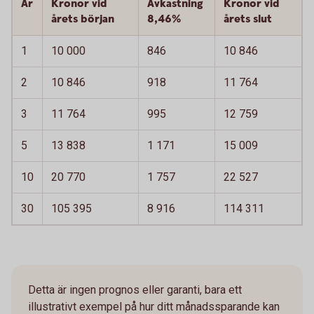
År
Kronor vid
Avkastning
Kronor vid
årets början
8,46%
årets slut
1
10 000
846
10 846
2
10 846
918
11 764
3
11 764
995
12 759
5
13 838
1 171
15 009
10
20 770
1 757
22 527
30
105 395
8 916
114 311
Detta är ingen prognos eller garanti, bara ett
illustrativt exempel på hur ditt månadssparande kan