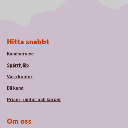
Sidfot
Hitta snabbt
Kundservice
Spärrhjälp
Våra kontor
Bli kund
Priser, räntor och kurser
Om oss