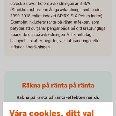
utvecklas över tid om avkastningen är 8,46%
(Stockholmsbörsens årliga avkastning i snitt under
1999-2018 enligt indexet SIXRX, SIX Return Index).
Exemplet inkluderar ränta-på-ränta-effekten, som
betyder att du tjänar pengar både på ditt ursprungliga
sparande och på avkastningen. Vi har inte tagit
hänsyn till skatter, avgifter, valutaförändringar eller
inflation i beräkningen.
Räkna på ränta på ränta
Räkna på ränta på ränta-effekten när du
månadssparar. Testa vår kalkylator och se hur
Våra cookies, ditt val
dina pengar kan växa.