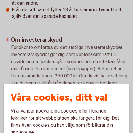
åt den andra.
Från det att barnet fyller 18 år bestämmer barnet helt
själv över det sparade kapitalet.
Om investerarskydd
Fondkonto omfattas av det statliga investerarskyddet.
Investerarskyddet ger dig som kontohavare rätt till
ersättning om banken går i konkurs och du inte kan få ut
dina finansiella instrument (värdepapper). Beloppet är
för närvarande högst 250 000 kr. Om du vill ha ersättning
ska du senast ett år från dagen för konkursbeslutet
vända dig till Riksgälden, som beslutar om och betalar ut
Våra cookies, ditt val
ersättningen.
Riksgälden betalar ut ersättning inom 7 arbetsdagar från
Vi använder nödvändiga cookies eller liknande
den dag banken försattes i konkurs eller
tekniker för att webbplatsen ska fungera för dig. Det
Finansinspektionen beslutade att garantin ska träda in.
finns även cookies du kan välja som förbättrar din
upplevelse: