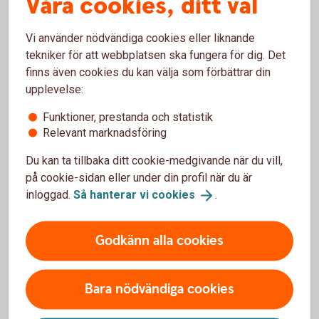
Våra cookies, ditt val
De vanligaste frågorna
Vi använder nödvändiga cookies eller liknande
tekniker för att webbplatsen ska fungera för dig. Det
finns även cookies du kan välja som förbättrar din
Vilka marknader är möjliga att handla på?
upplevelse:
Hur börjar jag handla?
Funktioner, prestanda och statistik
Relevant marknadsföring
Vad är köpkraft?
Du kan ta tillbaka ditt cookie-medgivande när du vill,
på cookie-sidan eller under din profil när du är
inloggad.
Så hanterar vi
cookies
.
Här hittar du fler frågor och
svar
Godkänn alla cookies
Bara nödvändiga cookies