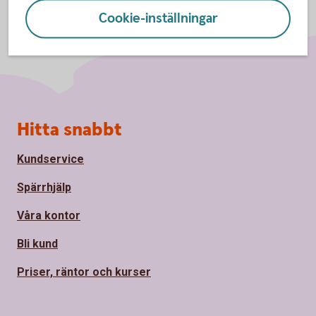
Cookie-inställningar
Sidfot
Hitta snabbt
Kundservice
Spärrhjälp
Våra kontor
Bli kund
Priser, räntor och kurser