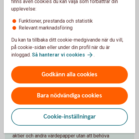
Vanliga frågor och svar
finns även cookies du kan välja som förbättrar din
upplevelse:
Funktioner, prestanda och statistik
Är det någon fast kostnad för att ha
Relevant marknadsföring
Värdepapperstjänst Bas?
Du kan ta tillbaka ditt cookie-medgivande när du vill,
Vilka värdepapper kan jag handla?
på cookie-sidan eller under din profil när du är
inloggad.
Så hanterar vi cookies
.
Hur skickas avräkningsnotorna?
Godkänn alla cookies
Måste jag handla via internet?
Bara nödvändiga cookies
Förmånligt sparande
Cookie-inställningar
Ett enkelt och förmånligt sätt att spara i fonder,
aktier och andra värdepapper utan att behöva