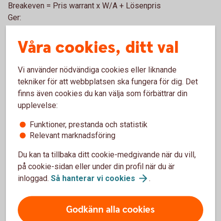
Breakeven = Pris warrant x W/A + Lösenpris
Ger:
Breakeven = 3 x 10 + 100 = 130 kronor
Våra cookies, ditt val
Exemplet visar att aktiekursen måste vara 130 kronor på
slutdagen för att den aktuella warranten skall uppnå
Vi använder nödvändiga cookies eller liknande
breakeven.
tekniker för att webbplatsen ska fungera för dig. Det
finns även cookies du kan välja som förbättrar din
Delta
upplevelse:
Funktioner, prestanda och statistik
Delta är ett mått som anger hur mycket prised på en warrant
Relevant marknadsföring
ska röra sig vid en enhets förändring i underliggandes pris.
Ett delta på 0,5 betyder att när den underliggande
Du kan ta tillbaka ditt cookie-medgivande när du vill,
tillgångens pris rör sig en krona så rör sig warrantens med
på cookie-sidan eller under din profil när du är
0,5 kronor. Om man använder 1 som multiplikator. Storleken
inloggad.
Så hanterar vi
cookies
.
på en warrants delta beror på aktiekurs i förhållande till
lösenkurs och återstående löptid. Ju kortare återstående
löptid och djupare in-the-money desto närmare delta 1
Godkänn alla cookies
kommer en warrant. För turbowarranter är deltat i praktiken