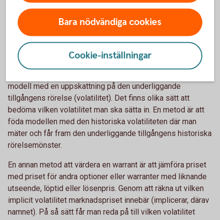
1 under hela löptiden.
Bara nödvändiga cookies
Implicit volatilitet
Cookie-inställningar
Som vi tidigare nämnt är volatiliteten ett mått på rörlighet.
När man ska värdera en warrant föder man sin teoretiska
modell med en uppskattning på den underliggande
tillgångens rörelse (volatilitet). Det finns olika sätt att
bedöma vilken volatilitet man ska sätta in. En metod är att
föda modellen med den historiska volatiliteten där man
mäter och får fram den underliggande tillgångens historiska
rörelsemönster.
En annan metod att värdera en warrant är att jämföra priset
med priset för andra optioner eller warranter med liknande
utseende, löptid eller lösenpris. Genom att räkna ut vilken
implicit volatilitet marknadspriset innebär (implicerar, därav
namnet). På så sätt får man reda på till vilken volatilitet