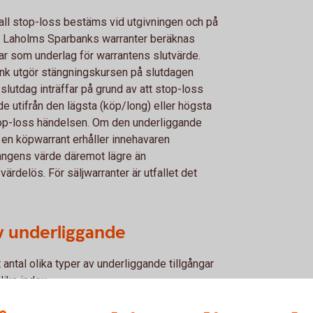
ll stop-loss bestäms vid utgivningen och på
ör Laholms Sparbanks warranter beräknas
gar som underlag för warrantens slutvärde.
nk utgör stängningskursen på slutdagen
slutdag inträffar på grund av att stop-loss
ärde utifrån den lägsta (köp/long) eller högsta
stop-loss händelsen. Om den underliggande
 en köpwarrant erhåller innehavaren
gångens värde däremot lägre än
ärdelös. För säljwarranter är utfallet det
av underliggande
antal olika typer av underliggande tillgångar
lika index.