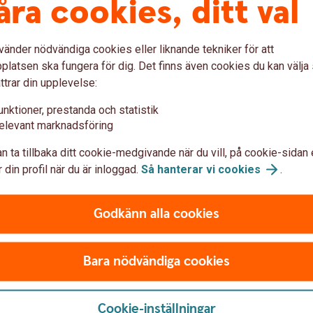
åra cookies, ditt val
ka warranter
ter, amerikanska och europeiska. En warrant
vänder nödvändiga cookies eller liknande tekniker för att
an begära warranten inlöst när som helst
latsen ska fungera för dig. Det finns även cookies du kan välj
 typ kan inlösen endast ske på
ttrar din upplevelse:
warranter av europeisk typ.
unktioner, prestanda och statistik
elevant marknadsföring
verans
n ta tillbaka ditt cookie-medgivande när du vill, på cookie-sidan 
rranter, kontant avräkning och leverans. Vid
 din profil när du är inloggad.
Så hanterar vi
cookies
.
ed hänsyn tagen till multiplikatorn vid en
h slutkursen (realvärdet) kontant till sin
Godkänn alla cookies
verans erhåller innehavaren det
lms Sparbank har kontant slutavräkning.
Bara nödvändiga cookies
Cookie-inställningar
ivs och definieras av slutliga villkor, som