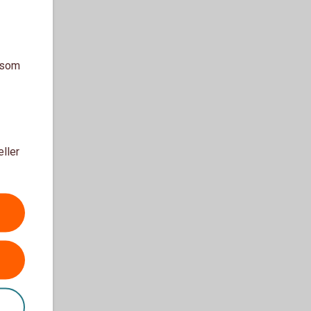
a som
eller