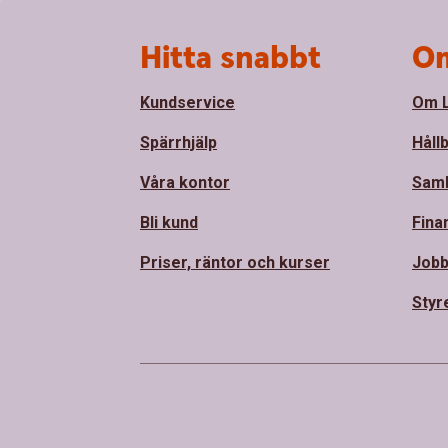
Sidfot
Hitta snabbt
Om
Kundservice
Om L
Spärrhjälp
Håll
Våra kontor
Sam
Bli kund
Fina
Priser, räntor och kurser
Jobb
Styr