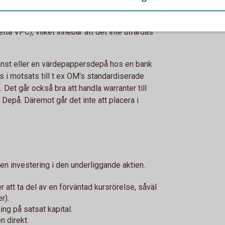
Analysverktyget. Slutliga villkor utgörs av ett
w.swedbank.se. Laholms Sparbanks warranter
ta VPC), vilket innebär att det inte utfärdas
nst eller en värdepappersdepå hos en bank
es i motsats till t ex OM's standardiserade
Det går också bra att handla warranter till
Depå. Däremot går det inte att placera i
 en investering i den underliggande aktien.
.
r att ta del av en förväntad kursrörelse, såväl
r).
ing på satsat kapital.
n direkt.