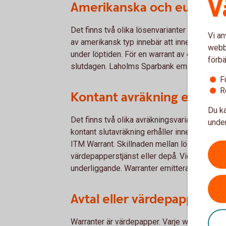
V
Amerikanska och europeis
Det finns två olika lösenvarianter av warran
Vi an
av amerikansk typ innebär att innehavaren k
webbp
under löptiden. För en warrant av europeisk
förbä
slutdagen. Laholms Sparbank emitterar bara 
F
R
Kontant avräkning eller le
Du ka
Det finns två olika avräkningsvarianter av wa
under
kontant slutavräkning erhåller innehavaren, m
ITM Warrant. Skillnaden mellan lösenpriset oc
värdepapperstjänst eller depå. Vid fysisk le
underliggande. Warranter emitterade av Laho
Avtal eller värdepapper
Warranter är värdepapper. Varje warrant beskr