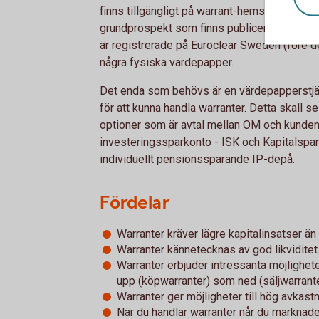
finns tillgängligt på warrant-hemsidan under 
grundprospekt som finns publicerat på ww
är registrerade på Euroclear Sweden (före det
några fysiska värdepapper.
Det enda som behövs är en värdepapperstjä
för att kunna handla warranter. Detta skall s
optioner som är avtal mellan OM och kunden. 
investeringssparkonto - ISK och Kapitalspar 
individuellt pensionssparande IP-depå.
Fördelar
Warranter kräver lägre kapitalinsatser än
Warranter kännetecknas av god likviditet
Warranter erbjuder intressanta möjlighete
upp (köpwarranter) som ned (säljwarrante
Warranter ger möjligheter till hög avkastn
När du handlar warranter når du marknade