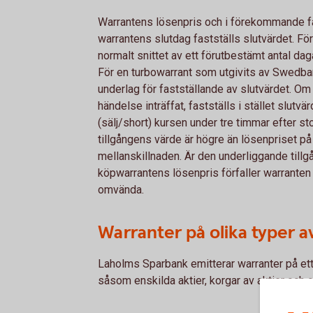
Warrantens lösenpris och i förekommande fa
warrantens slutdag fastställs slutvärdet. F
normalt snittet av ett förutbestämt antal da
För en turbowarrant som utgivits av Swedba
underlag för fastställande av slutvärdet. Om 
händelse inträffat, fastställs i stället slutv
(sälj/short) kursen under tre timmar efter 
tillgångens värde är högre än lösenpriset på
mellanskillnaden. Är den underliggande till
köpwarrantens lösenpris förfaller warranten v
omvända.
Warranter på olika typer 
Laholms Sparbank emitterar warranter på ett 
såsom enskilda aktier, korgar av aktier och o