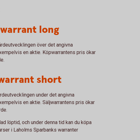
:
warrant long
värdeutvecklingen över det angivna
exempelvis en aktie. Köpwarrantens pris ökar
de.
warrant short
värdeutvecklingen under det angivna
xempelvis en aktie. Säljwarrantens pris ökar
rde.
lad löptid, och under denna tid kan du köpa
kurser i Laholms Sparbanks warranter