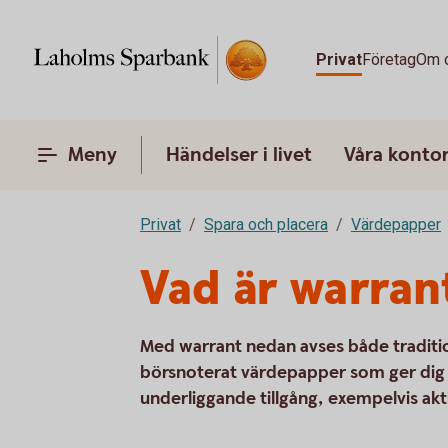
Privat
Företag
Om 
Meny
Händelser i livet
Våra konto
Privat
Spara och placera
Värdepapper
Vad är warran
Med warrant nedan avses både traditio
börsnoterat värdepapper som ger dig r
underliggande tillgång, exempelvis akti