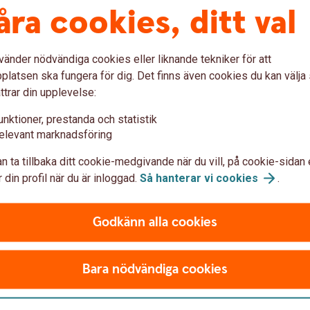
åra cookies, ditt val
vänder nödvändiga cookies eller liknande tekniker för att
latsen ska fungera för dig. Det finns även cookies du kan välj
a autogiro någonstans?
ttrar din upplevelse:
unktioner, prestanda och statistik
l ha kvar alla mina autogirobetalningar?
elevant marknadsföring
mensamt konto?
n ta tillbaka ditt cookie-medgivande när du vill, på cookie-sidan 
 din profil när du är inloggad.
Så hanterar vi
cookies
.
Godkänn alla cookies
Bara nödvändiga cookies
Betalningsmottagaren