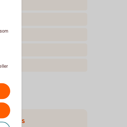
a som
eller
Ring oss