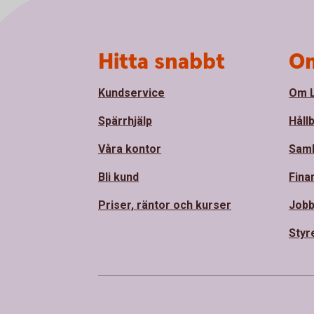
Sidfot
Hitta snabbt
Om
Kundservice
Om L
Spärrhjälp
Håll
Våra kontor
Sam
Bli kund
Fina
Priser, räntor och kurser
Jobb
Styr