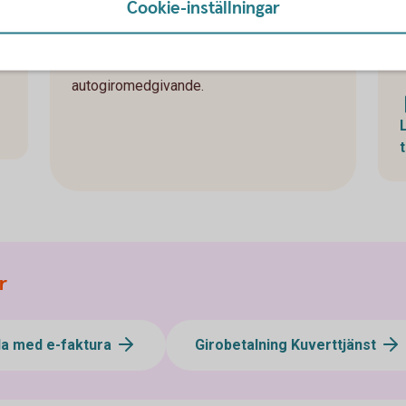
Cookie-inställningar
Anslut dig till Autogiro genom att
kontakta betalningsmottagaren och
meddela att du vill teckna
autogiromedgivande.
r
la med e-faktura
Girobetalning Kuverttjänst