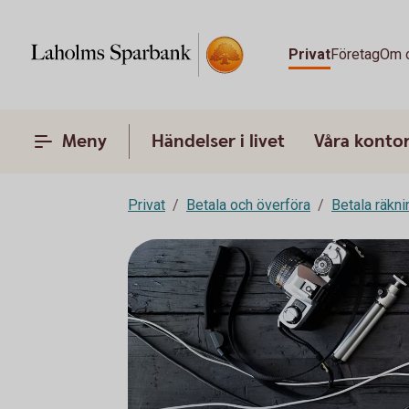
Privat
Företag
Om 
Meny
Händelser i livet
Våra konto
Privat
Betala och överföra
Betala räkni