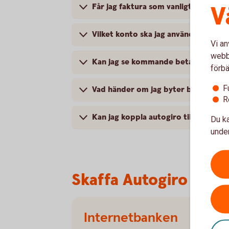
V
Får jag faktura som vanligt?
Vilket konto ska jag använda?
Vi an
webbp
Kan jag se kommande betalningar vi
förbä
F
Vad händer om jag byter bank men vil
R
Kan jag koppla autogiro till ett ge
Du ka
under
Skaffa Autogiro
Internetbanken