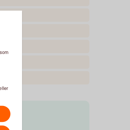
a som
eller