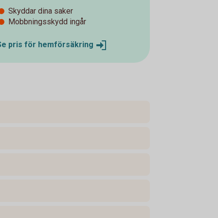
Skyddar dina saker
Mobbningsskydd ingår
Se pris för
hemförsäkring