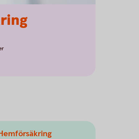
kring
er
Hemförsäkring