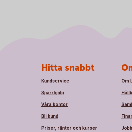
Sidfot
Hitta snabbt
Om
Kundservice
Om L
Spärrhjälp
Håll
Våra kontor
Sam
Bli kund
Fina
Priser, räntor och kurser
Jobb