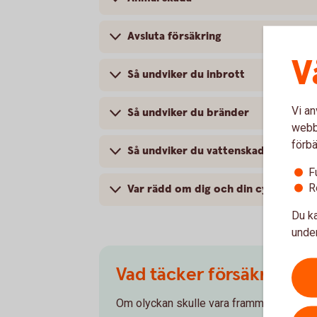
Avsluta försäkring
V
Så undviker du inbrott
Vi an
Så undviker du bränder
webbp
förbä
Så undviker du vattenskador
F
R
Var rädd om dig och din cykel
Du ka
under
Vad täcker försäkringen
Om olyckan skulle vara framme - vad tä