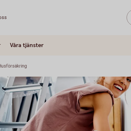
oss
r
Våra tjänster
Husförsäkring