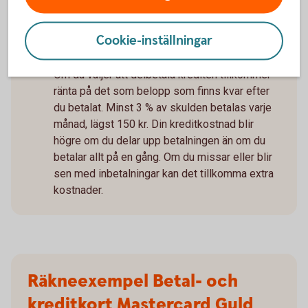
när i månaden du använt kortet.
Dela upp beloppet och betala i
Cookie-inställningar
omgångar, med ränta
Om du väljer att delbetala krediten tillkommer
ränta på det som belopp som finns kvar efter
du betalat. Minst 3 % av skulden betalas varje
månad, lägst 150 kr. Din kreditkostnad blir
högre om du delar upp betalningen än om du
betalar allt på en gång. Om du missar eller blir
sen med inbetalningar kan det tillkomma extra
kostnader.
Räkneexempel Betal- och
kreditkort Mastercard Guld