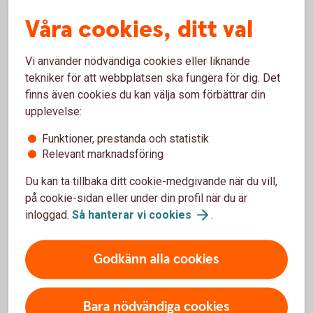
hela beloppet direkt eller dela upp det. Om du betalar allt på
Våra cookies, ditt val
en gång behöver du inte betala någon ränta. Väljer du att
dela upp betalningen betalar du ränta på det återstående
Vi använder nödvändiga cookies eller liknande
beloppet.
tekniker för att webbplatsen ska fungera för dig. Det
Läs mer om månadsfaktura, hur du skaffar e-faktura med
finns även cookies du kan välja som förbättrar din
mera.
upplevelse:
Månadsfaktura
Mastercard
Funktioner, prestanda och statistik
Relevant marknadsföring
Du kan ta tillbaka ditt cookie-medgivande när du vill,
på cookie-sidan eller under din profil när du är
När och hur vill du betala?
inloggad.
Så hanterar vi
cookies
.
Betala hela beloppet räntefritt
Godkänn alla cookies
Du kan välja att betala hela beloppet direkt – då
slipper du ränta. Detta på grund av att du får
Bara nödvändiga cookies
upp till 55 dagars räntefri kredit, beroende på