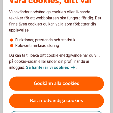
Våra cookies, ditt val
ickevalsbolag enligt avtal. För mer information se
valcentralen.se
Vi använder nödvändiga cookies eller liknande
tekniker för att webbplatsen ska fungera för dig. Det
finns även cookies du kan välja som förbättrar din
upplevelse:
Gör ditt pensionsval
Funktioner, prestanda och statistik
Relevant marknadsföring
Läs mer om tjänstepension i försäkringsbranschen
och gör ditt val.
Du kan ta tillbaka ditt cookie-medgivande när du vill,
på cookie-sidan eller under din profil när du är
Valcentralen
inloggad.
Så hanterar vi
cookies
.
Godkänn alla cookies
Bara nödvändiga cookies
Vilket avtalsområde tillhör du?