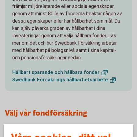
främjar miljörelaterade eller sociala egenskaper
genom att minst 80 % av fonderna beaktar någon av
dessa egenskaper eller har hållbarhet som mål. Du
kan själv påverka graden av hållbarhet i dina
investeringar genom att välja hållbara fonder. Läs
mer om det och hur Swedbank Försäkring arbetar
med hållbarhet på bolagsnivå samt i sina kapital-
och pensionsförsäkringar nedan.
Hållbart sparande och hållbara
fonder
Swedbank Försäkrings
hållbarhetsarbete
Välj vår fondförsäkring
Vi vill gärna hjälpa dig med pensionsvalet. Om du inte gör
ett val för din tjänstepension placeras pengarna i ett