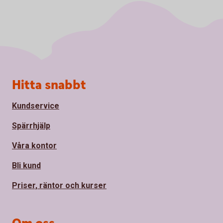
Sidfot
Hitta snabbt
Kundservice
Spärrhjälp
Våra kontor
Bli kund
Priser, räntor och kurser