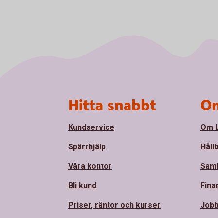
Sidfot
Hitta snabbt
Om
Kundservice
Om L
Spärrhjälp
Håll
Våra kontor
Sam
Bli kund
Fina
Priser, räntor och kurser
Jobb