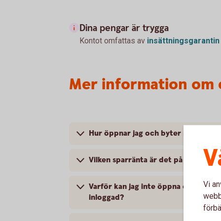
Dina pengar är trygga
Kontot omfattas av
insättningsgarantin
Mer information om 
Hur öppnar jag och byter namn på e
V
Vilken sparränta är det på e-sparko
Vi an
Varför kan jag inte öppna ett till e-
webbp
inloggad?
förbä