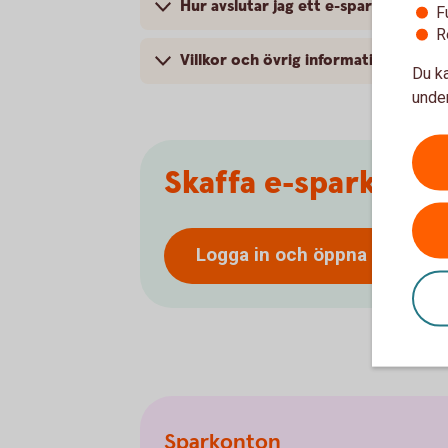
Hur avslutar jag ett e-sparkonto?
F
R
Villkor och övrig information
Du ka
under
Skaffa e-sparkonto
Logga in och öppna
e-spark
Sparkonton