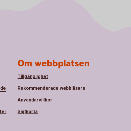
Om webbplatsen
Tillgänglighet
nde
Rekommenderade webbläsare
Användarvillkor
ter
Sajtkarta