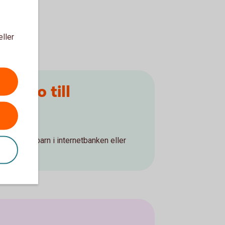
eller
konto till
 till ditt barn i internetbanken eller