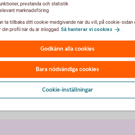
unktioner, prestanda och statistik
elevant marknadsföring
n ta tillbaka ditt cookie-medgivande när du vill, på cookie-sidan 
 din profil när du är inloggad.
Så hanterar vi
cookies
.
Godkänn alla cookies
Skaffa e-spar
ungdomar
Bara nödvändiga cookies
onto
Du öppnar enkelt e-sparkonto
Cookie-inställningar
appen.