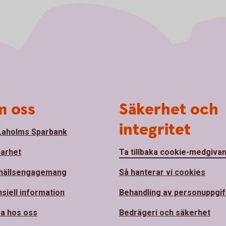
 oss
Säkerhet och
integritet
aholms Sparbank
barhet
Ta tillbaka cookie-medgiva
hällsengagemang
Så hanterar vi cookies
nsiell information
Behandling av personuppgif
a hos oss
Bedrägeri och säkerhet